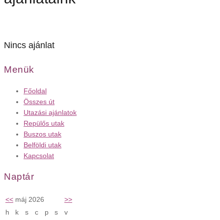
Nincs ajánlat
Menük
Főoldal
Összes út
Utazási ajánlatok
Repülős utak
Buszos utak
Belföldi utak
Kapcsolat
Naptár
<<
máj 2026
>>
h
k
s
c
p
s
v