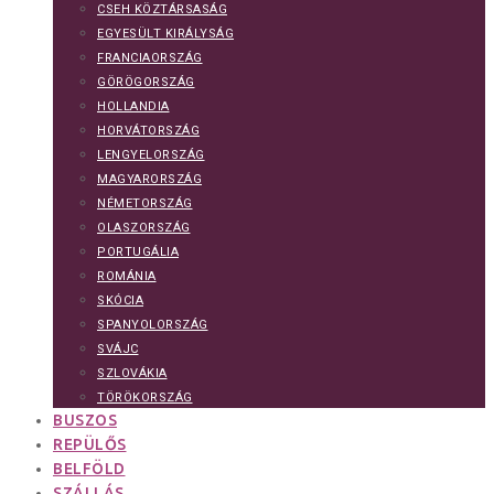
CSEH KÖZTÁRSASÁG
EGYESÜLT KIRÁLYSÁG
FRANCIAORSZÁG
GÖRÖGORSZÁG
HOLLANDIA
HORVÁTORSZÁG
LENGYELORSZÁG
MAGYARORSZÁG
NÉMETORSZÁG
OLASZORSZÁG
PORTUGÁLIA
ROMÁNIA
SKÓCIA
SPANYOLORSZÁG
SVÁJC
SZLOVÁKIA
TÖRÖKORSZÁG
BUSZOS
REPÜLŐS
BELFÖLD
SZÁLLÁS