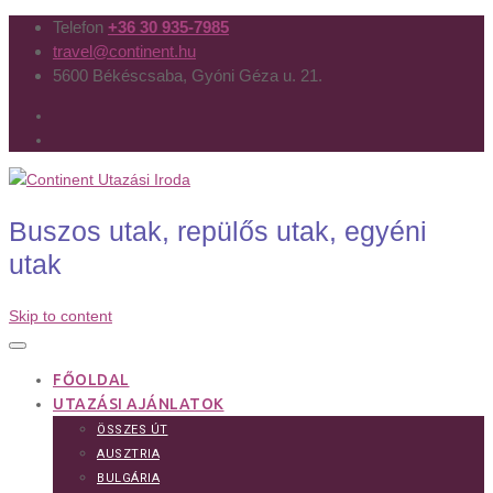
Telefon
+36 30 935-7985
travel@continent.hu
5600 Békéscsaba, Gyóni Géza u. 21.
Buszos utak, repülős utak, egyéni
utak
Skip to content
FŐOLDAL
UTAZÁSI AJÁNLATOK
ÖSSZES ÚT
AUSZTRIA
BULGÁRIA