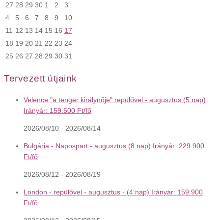
27
28
29
30
1
2
3
4
5
6
7
8
9
10
11
12
13
14
15
16
17
18
19
20
21
22
23
24
25
26
27
28
29
30
31
Tervezett útjaink
Velence "a tenger királynője" repülővel - augusztus (5 nap)
Irányár: 159.500 Ft/fő
2026/08/10 - 2026/08/14
Bulgária - Napospart - augusztus (8 nap) Irányár: 229.900
Ft/fő
2026/08/12 - 2026/08/19
London - repülővel - augusztus - (4 nap) Irányár: 159.900
Ft/fő