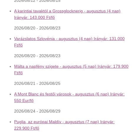
2026/08/12 - 2026/08/15
A karintiai tavaktól a Grossglocknerig - augusztus (4 nap)
Irányár: 143.000 Ft/fő
2026/08/20 - 2026/08/23
Varázslatos Szlovénia - augusztus (4 nap) Irányár: 131.000
Ft/fő
2026/08/20 - 2026/08/23
Málta a napfény szigete - augusztus (5 nap) Irányár: 179.900
Ft/fő
2026/08/21 - 2026/08/25
A Mont Blanc és festői városok - augusztus (6 nap) Irányár:
550 Eur/fő
2026/08/24 - 2026/08/29
Puglia, az európai Maldív - augusztus (7 nap) Irányár:
229.900 Ft/fő