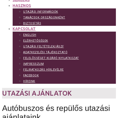
HASZNOS
UTAZÁSI INFORMÁCIÓK
TANÁCSOK ORSZÁGONKÉNT
BIZTOSÍTÁS
KAPCSOLAT
ENGLISH
ELÉRHETŐSÉGEK
UTAZÁSI FELTÉTELEK/ÁSZF
ADATKEZELÉSI TÁJÉKOZTATÓ
FELELŐSSÉGET KIZÁRÓ NYILATKOZAT
IMPRESSZUM
FELIRATKOZÁS HÍRLEVÉLRE
FACEBOOK
HÍREINK
UTAZÁSI AJÁNLATOK
Autóbuszos és repülős utazási
ajánlataink