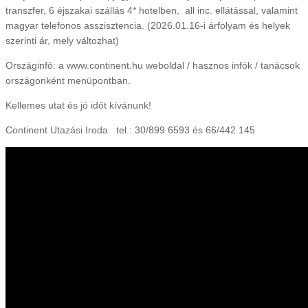
transzfer, 6 éjszakai szállás 4* hotelben, all inc. ellátással, valamint
magyar telefonos asszisztencia. (2026.01.16-i árfolyam és helyek
szerinti ár, mely változhat)
Országinfó: a www.continent.hu weboldal / hasznos infók / tanácsok
országonként menüpontban.
Kellemes utat és jó időt kívánunk!
Continent Utazási Iroda tel.: 30/899 6593 és 66/442 145