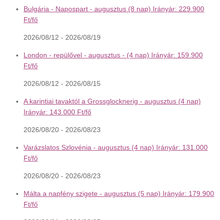
Bulgária - Napospart - augusztus (8 nap) Irányár: 229.900
Ft/fő
2026/08/12 - 2026/08/19
London - repülővel - augusztus - (4 nap) Irányár: 159.900
Ft/fő
2026/08/12 - 2026/08/15
A karintiai tavaktól a Grossglocknerig - augusztus (4 nap)
Irányár: 143.000 Ft/fő
2026/08/20 - 2026/08/23
Varázslatos Szlovénia - augusztus (4 nap) Irányár: 131.000
Ft/fő
2026/08/20 - 2026/08/23
Málta a napfény szigete - augusztus (5 nap) Irányár: 179.900
Ft/fő