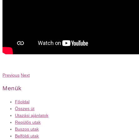
Previous
Next
Menük
Főoldal
Összes út
Utazási ajánlatok
Repülős utak
Buszos utak
Belföldi utak