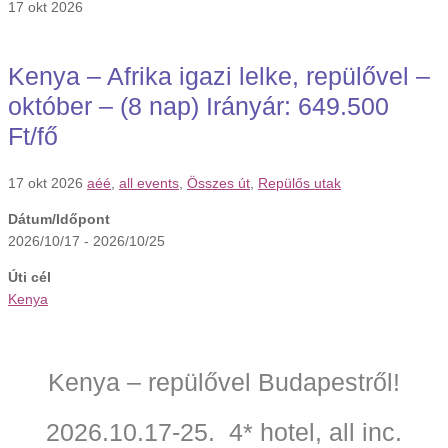
17
okt
2026
Kenya – Afrika igazi lelke, repülővel –
október – (8 nap) Irányár: 649.500
Ft/fő
17 okt 2026
aéé
,
all events
,
Összes út
,
Repülős utak
Dátum/Időpont
2026/10/17 - 2026/10/25
Úti cél
Kenya
Kenya – repülővel Budapestről!
2026.10.17-25. 4* hotel, all inc.