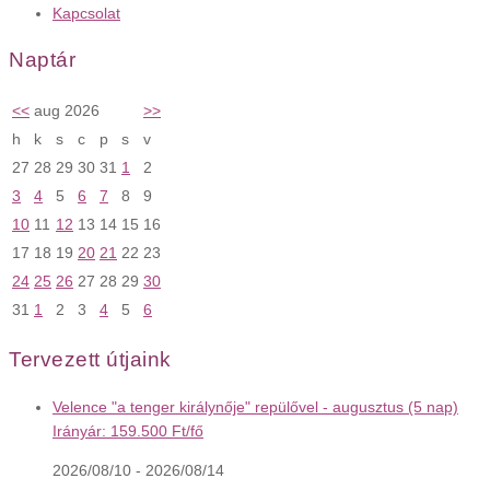
Kapcsolat
Naptár
<<
aug 2026
>>
h
k
s
c
p
s
v
27
28
29
30
31
1
2
3
4
5
6
7
8
9
10
11
12
13
14
15
16
17
18
19
20
21
22
23
24
25
26
27
28
29
30
31
1
2
3
4
5
6
Tervezett útjaink
Velence "a tenger királynője" repülővel - augusztus (5 nap)
Irányár: 159.500 Ft/fő
2026/08/10 - 2026/08/14