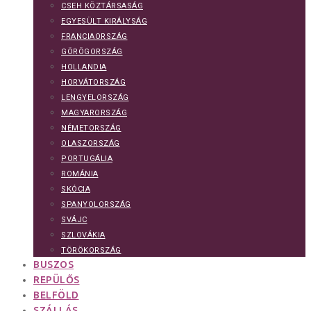
CSEH KÖZTÁRSASÁG
EGYESÜLT KIRÁLYSÁG
FRANCIAORSZÁG
GÖRÖGORSZÁG
HOLLANDIA
HORVÁTORSZÁG
LENGYELORSZÁG
MAGYARORSZÁG
NÉMETORSZÁG
OLASZORSZÁG
PORTUGÁLIA
ROMÁNIA
SKÓCIA
SPANYOLORSZÁG
SVÁJC
SZLOVÁKIA
TÖRÖKORSZÁG
BUSZOS
REPÜLŐS
BELFÖLD
SZÁLLÁS