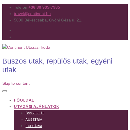
Telefon
+36 30 935-7985
travel@continent.hu
5600 Békéscsaba, Gyóni Géza u. 21.
Buszos utak, repülős utak, egyéni
utak
Skip to content
FŐOLDAL
UTAZÁSI AJÁNLATOK
ÖSSZES ÚT
AUSZTRIA
BULGÁRIA