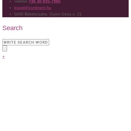
Telefon
+36 30 935-7985
travel@continent.hu
5600 Békéscsaba, Gyóni Géza u. 21.
Search
+