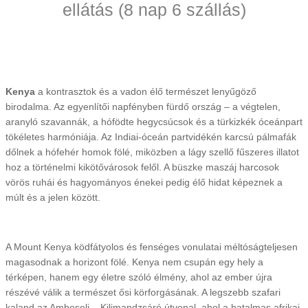
ellátás (8 nap 6 szállás)
Kenya
a kontrasztok és a vadon élő természet lenyűgöző
birodalma. Az egyenlítői napfényben fürdő ország – a végtelen,
aranyló szavannák, a hófödte hegycsúcsok és a türkizkék óceánpart
tökéletes harmóniája. Az Indiai-óceán partvidékén karcsú pálmafák
dőlnek a hófehér homok fölé, miközben a lágy szellő fűszeres illatot
hoz a történelmi kikötővárosok felől. A büszke maszáj harcosok
vörös ruhái és hagyományos énekei pedig élő hidat képeznek a
múlt és a jelen között.
A Mount Kenya ködfátyolos és fenséges vonulatai méltóságteljesen
magasodnak a horizont fölé. Kenya nem csupán egy hely a
térképen, hanem egy életre szóló élmény, ahol az ember újra
részévé válik a természet ősi körforgásának. A legszebb szafari
kaland az Amboseli – Kilimandzsáró útvonal, ahol a hatalmas afrikai