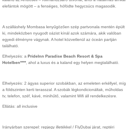
elefántok mögött – a fenséges, hófödte hegycsúcs magasodik.
A szálláshely Mombasa lenyűgözően szép partvonala mentén épült
ki, mindeközben nyugodt oázist kínál azok számára, akik valóban
egyedi élményre vágynak. A hotel közvetlenül az óceán partján
található.
Elhelyezés: a
PrideInn Paradise Beach Resort & Spa
Hotelben****
, ahol a luxus és a kaland egy helyen megtalálható.
Elhelyezés: 2 ágyas superior szobákban, az emeleten erkéllyel, míg
a földszinten kerti terasszal. A szobák légkondicionáltak, műholdas
tv, telefon, széf, kávé, minihűtő, valamint Wifi áll rendelkezésre.
Ellátás: all inclusive
Irányárban szerepel: repjegy illetékkel / FlyDubai járat, reptéri