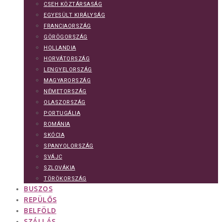
CSEH KÖZTÁRSASÁG
EGYESÜLT KIRÁLYSÁG
FRANCIAORSZÁG
GÖRÖGORSZÁG
HOLLANDIA
HORVÁTORSZÁG
LENGYELORSZÁG
MAGYARORSZÁG
NÉMETORSZÁG
OLASZORSZÁG
PORTUGÁLIA
ROMÁNIA
SKÓCIA
SPANYOLORSZÁG
SVÁJC
SZLOVÁKIA
TÖRÖKORSZÁG
BUSZOS
REPÜLŐS
BELFÖLD
SZÁLLÁS