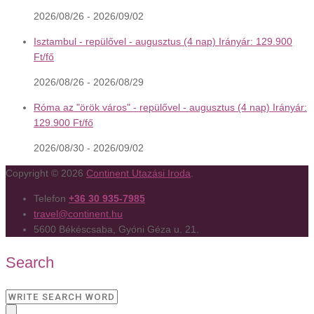
2026/08/26 - 2026/09/02
Isztambul - repülővel - augusztus (4 nap) Irányár: 129.900
Ft/fő
2026/08/26 - 2026/08/29
Róma az "örök város" - repülővel - augusztus (4 nap) Irányár:
129.900 Ft/fő
2026/08/30 - 2026/09/02
Copyright © 2026
Continent Utazási Iroda
.
Telefon
+36 30 935-7985
travel@continent.hu
5600 Békéscsaba, Gyóni Géza u. 21.
Search