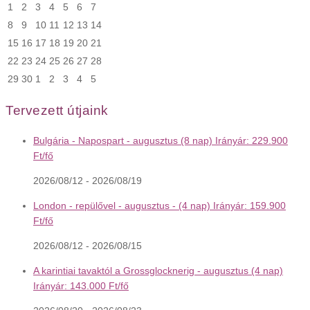
1
2
3
4
5
6
7
8
9
10
11
12
13
14
15
16
17
18
19
20
21
22
23
24
25
26
27
28
29
30
1
2
3
4
5
Tervezett útjaink
Bulgária - Napospart - augusztus (8 nap) Irányár: 229.900
Ft/fő
2026/08/12 - 2026/08/19
London - repülővel - augusztus - (4 nap) Irányár: 159.900
Ft/fő
2026/08/12 - 2026/08/15
A karintiai tavaktól a Grossglocknerig - augusztus (4 nap)
Irányár: 143.000 Ft/fő