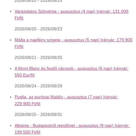
2026/08/20 - 2026/08/23
Varázslatos Szlovénia - augusztus (4 nap) Irányár: 131.000
Ft/fő
2026/08/20 - 2026/08/23
Málta a napfény szigete - augusztus (5 nap) Irányár: 179.900
Ft/fő
2026/08/21 - 2026/08/25
A Mont Blanc és festői városok - augusztus (6 nap) Irányár:
550 Eur/fő
2026/08/24 - 2026/08/29
Puglia, az európai Maldív - augusztus (7 nap) Irányár:
229.900 Ft/fő
2026/08/25 - 2026/08/31
Albánia - Budapestről repülővel - augusztus (8 nap) Irányár:
199.500 Ft/fő