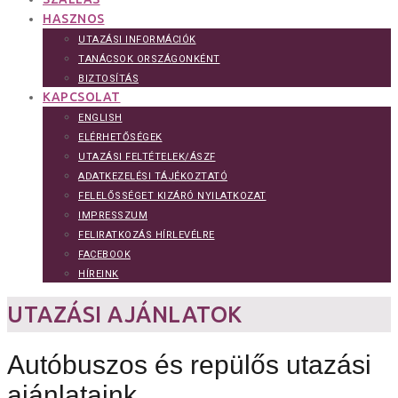
HASZNOS
UTAZÁSI INFORMÁCIÓK
TANÁCSOK ORSZÁGONKÉNT
BIZTOSÍTÁS
KAPCSOLAT
ENGLISH
ELÉRHETŐSÉGEK
UTAZÁSI FELTÉTELEK/ÁSZF
ADATKEZELÉSI TÁJÉKOZTATÓ
FELELŐSSÉGET KIZÁRÓ NYILATKOZAT
IMPRESSZUM
FELIRATKOZÁS HÍRLEVÉLRE
FACEBOOK
HÍREINK
UTAZÁSI AJÁNLATOK
Autóbuszos és repülős utazási
ajánlataink