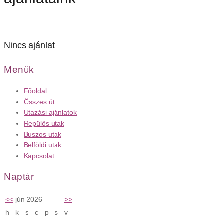
Nincs ajánlat
Menük
Főoldal
Összes út
Utazási ajánlatok
Repülős utak
Buszos utak
Belföldi utak
Kapcsolat
Naptár
<<
jún 2026
>>
h
k
s
c
p
s
v