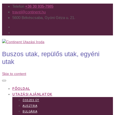
Telefon
+36 30 935-7985
travel@continent.hu
5600 Békéscsaba, Gyóni Géza u. 21.
Buszos utak, repülős utak, egyéni
utak
Skip to content
FŐOLDAL
UTAZÁSI AJÁNLATOK
ÖSSZES ÚT
AUSZTRIA
BULGÁRIA